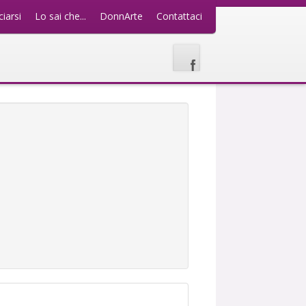
iarsi
Lo sai che...
DonnArte
Contattaci