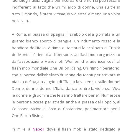
Monologhi della vagina per ricordare che non si può restare
indifferenti al fatto che un miliardo di donne, una su tre in
tutto il mondo, è stata vittime di violenza almeno una volta
nella vita.
A Roma, in piazza di Spagna, il simbolo della giornata è un
guanto bianco sporco di sangue, un indumento rosso e la
bandiera dell'Italia. A ritmo di tamburi la scalinata di Trinità
dei Monti si è riempita di persone. Un flash mob organizzato
dall'associazione Hands off Women che aderisce cosi' al
flash mob mondiale One Billion Rising. Un ritmo 'liberatorio'
che e' partito dall'obelisco di Trinità dei Monti per arrivare in
piazza di Spagna al grido di "Basta la violenza sulle donne!
Donne, donne, donne! L'Italia danza contro la violenza! Viva
le donne e gli uomini che le sanno trattare bene". Numerose
le persone scese per strada anche a piazza del Popolo, al
Colosseo, vicino all'Arco di Costantino, per marciare per il
One Billion Rising.
In mille a
Napoli
dove il flash mob è stato dedicato a