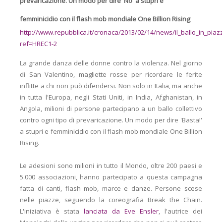
prevaricazione. Un modo per dire 'No' a stupri e
femminicidio con il flash mob mondiale One Billion Rising
http://www.repubblica.it/cronaca/2013/02/14/news/il_ballo_in_pia
ref=HREC1-2
La grande danza delle donne contro la violenza. Nel giorno
di San Valentino, magliette rosse per ricordare le ferite
inflitte a chi non può difendersi. Non solo in Italia, ma anche
in tutta l'Europa, negli Stati Uniti, in India, Afghanistan, in
Angola, milioni di persone partecipano a un ballo collettivo
contro ogni tipo di prevaricazione. Un modo per dire 'Basta!'
a stupri e femminicidio con il flash mob mondiale One Billion
Rising.
Le adesioni sono milioni in tutto il Mondo, oltre 200 paesi e
5.000 associazioni, hanno partecipato a questa campagna
fatta di canti, flash mob, marce e danze. Persone scese
nelle piazze, seguendo la coreografia Break the Chain.
L'iniziativa è stata
lanciata da Eve Ensler
, l'autrice dei