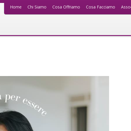
Home
Chi Siamo
Cosa Offriamo
Cosa Facciamo
Assoc