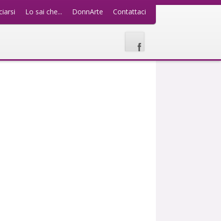
iarsi
Lo sai che...
DonnArte
Contattaci